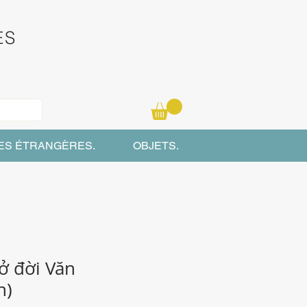
ES
ES ÉTRANGÈRES.
OBJETS.
ở đời Văn
n)