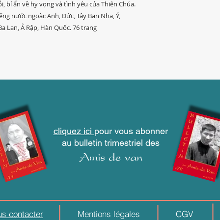
ỗi, bí ẩn về hy vọng và tình yêu của Thiên Chúa.
ếng nước ngoài: Anh, Đức, Tây Ban Nha, Ý,
Ba Lan, Ả Rập, Hàn Quốc. 76 trang
cliquez ici
pour vous abonner
au bulletin trimestriel des
Amis de van
s contacter
Mentions légales
CGV