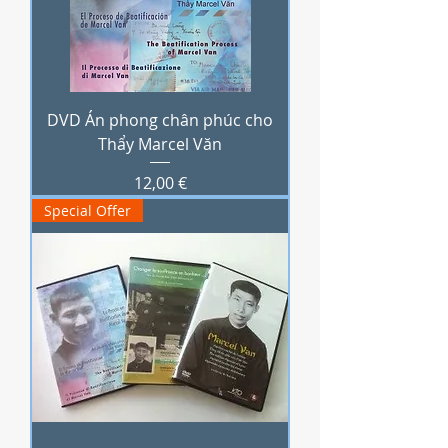
DVD Án phong chân phúc cho
Thẩy Marcel Văn
Prix
12,00 €
Special Offer