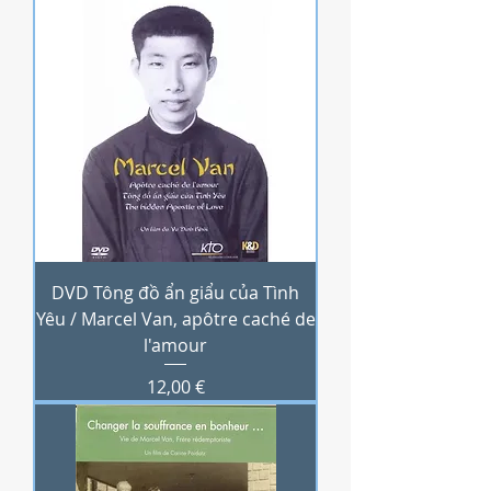
DVD Tông đồ ẩn giẩu của Tình
Yêu / Marcel Van, apôtre caché de
l'amour
Prix
12,00 €