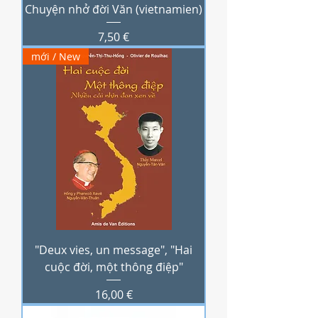
Chuyện nhở đời Văn (vietnamien)
Prix
7,50 €
mới / New
"Deux vies, un message", "Hai
cuộc đời, một thông điệp"
Prix
16,00 €