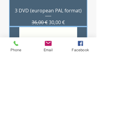
3 DVD (european PAL format)
Prix original
Prix promotionnel
36,00 €
30,00 €
Phone
Email
Facebook
Prière d'intercession en
vietnamien / Cầu nguyện cầu
nguyện