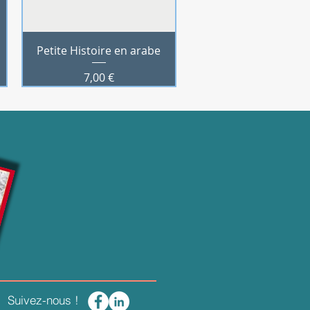
Aperçu rapide
Petite Histoire en arabe
Prix
7,00 €
Suivez-nous !