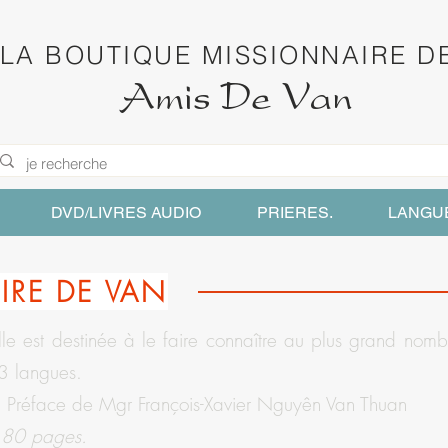
LA BOUTIQUE MISSIONNAIRE D
Amis De Van
DVD/LIVRES AUDIO
PRIERES.
LANGU
OIRE DE VAN
le est destinée à le faire connaître au plus grand nomb
13 langues.
.
Préface de Mgr François-Xavier Nguyên Van Thuan
.
80 pages.