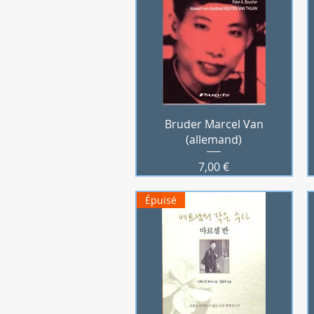
Aperçu rapide
Bruder Marcel Van
(allemand)
Prix
7,00 €
Épuisé