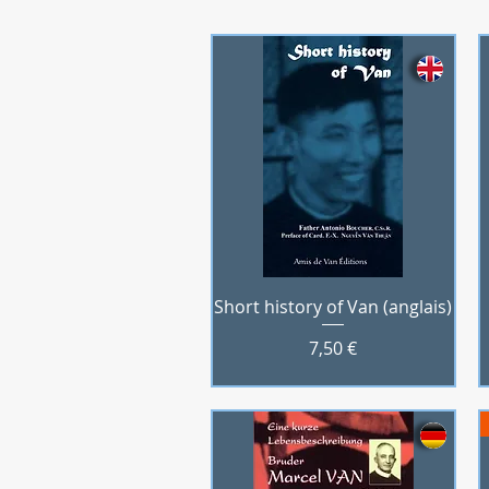
Aperçu rapide
Short history of Van (anglais)
Prix
7,50 €