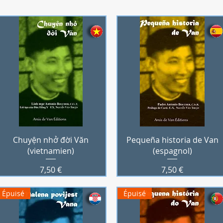
Aperçu rapide
Aperçu rapide
Chuyện nhở đời Văn
Pequeña historia de Van
(vietnamien)
(espagnol)
Prix
Prix
7,50 €
7,50 €
Épuisé
Épuisé