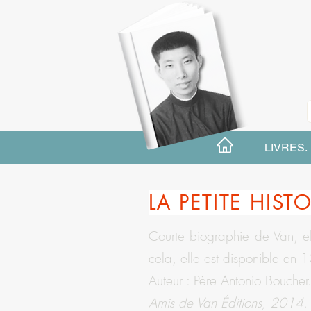
LIVRES.
LA PETITE HIST
Courte biographie de Van, el
cela, elle est disponible en 
Auteur : Père Antonio Boucher
Amis de Van Éditions, 2014