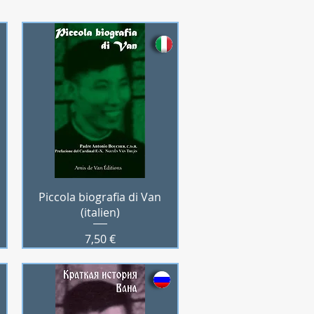
Aperçu rapide
Piccola biografia di Van
(italien)
Prix
7,50 €