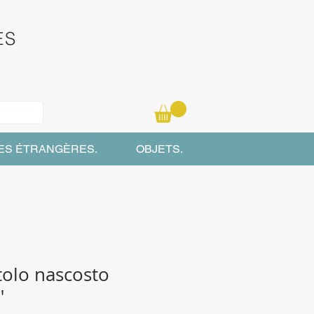
ES
ES ÉTRANGÈRES.
OBJETS.
olo nascosto
"