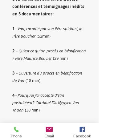
conférences et témoignages inédits
en 5 documentaires :
1
- Van, raconté par son Père spirituel, le
Père Boucher
(52min)
2
- Qu'est ce qu'un procès en béatification
? Père Maurice Bouvier
(29 min)
3
- Ouverture du procès en béatification
de Van
(18 min)
4
-
Pourquoi j'ai accepté d'être
postulateur? Cardinal F.X. Nguyen Van
Thuan
(38 min)
5
- Organisation d'une cause de
béatification et documents officiels
(3
Phone
Email
Facebook