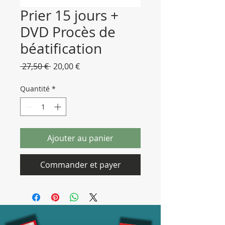
Prier 15 jours +
DVD Procès de
béatification
Prix
Prix
 27,50 € 
20,00 €
original
promotionnel
Quantité
*
Ajouter au panier
Commander et payer