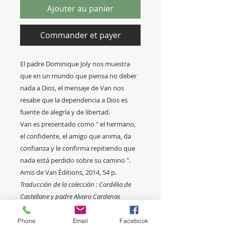
Ajouter au panier
Commander et payer
El padre Dominique Joly nos muestra
que en un mundo que piensa no deber
nada a Dios, el mensaje de Van nos
resabe que la dependencia a Dios es
fuente de alegría y de libertad.
Van es presentado como " el hermano,
el confidente, el amigo que anima, da
confianza y le confirma repitiendo que
nada está perdido sobre su camino ".
Amis de Van Éditions, 2014, 54 p.
Traducción de la colección : Cordélia de
Castellane y padre Alvaro Cardenas
Delgado
ISBN 979-10-93096-73-5
Phone
Email
Facebook